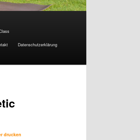
 Class
takt
Datenschutzerklärung
tic
er drucken