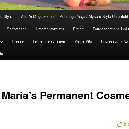
e Style
Alle Anfängerzeiten im Ashtanga Yoga / Mysore Style Unterricht
Selfpractise
Unterrichtszeiten
Preise
Fortgeschrittene Led
op
Presse
Teilnehmerstimmen
Meine Vita
Impressum / Kon
ic
 Maria’s Permanent Cosme
hi