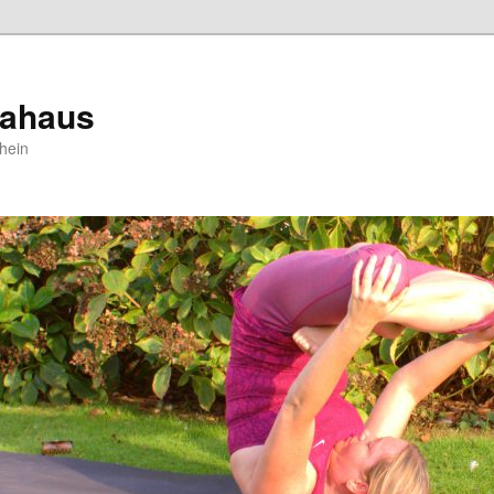
gahaus
hein