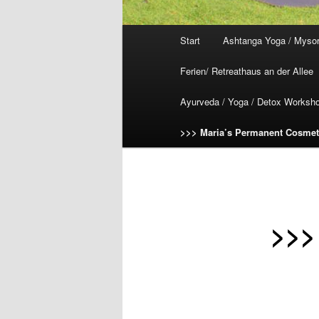
Hauptmenü
Start
Ashtanga Yoga / Mysor
Ferien/ Retreathaus an der Allee
Ayurveda / Yoga / Detox Worksh
>>> Maria’s Permanent Cosmet
>>>