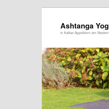
Zum
primären
Inhalt
Ashtanga Yo
springen
in Kalkar-Appeldorn am Niederr