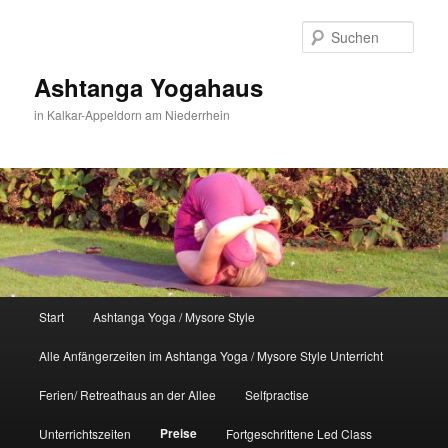
Zum
primären
Such
Inhalt
springen
Ashtanga Yogahaus
in Kalkar-Appeldorn am Niederrhein
Hauptmenü
Start
Ashtanga Yoga / Mysore Style
Alle Anfängerzeiten im Ashtanga Yoga / Mysore Style Unterricht
Ferien/ Retreathaus an der Allee
Selfpractise
Preise
Unterrichtszeiten
Fortgeschrittene Led Class