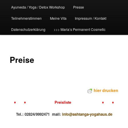
Ayurveda / Yoga / Detox Workshop
Presse
Teilnehmerstimmen
Meine Vita
Impressum / Kontakt
Datenschutzerklärung
>>> Maria’s Permanent Cosmetic
Preise
hier drucken
♦ ♦
Preisliste ♦ ♦
Tel.: 02824/9992471 mail:
info@ashtanga-yogahaus.de